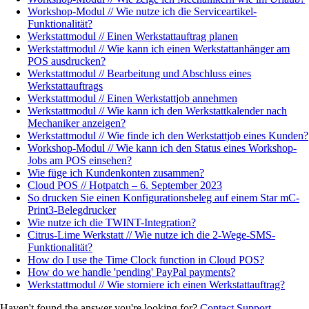
Workshop-Modul // Wie nutze ich die Serviceartikel-
Funktionalität?
Werkstattmodul // Einen Werkstattauftrag planen
Werkstattmodul // Wie kann ich einen Werkstattanhänger am
POS ausdrucken?
Werkstattmodul // Bearbeitung und Abschluss eines
Werkstattauftrags
Werkstattmodul // Einen Werkstattjob annehmen
Werkstattmodul // Wie kann ich den Werkstattkalender nach
Mechaniker anzeigen?
Werkstattmodul // Wie finde ich den Werkstattjob eines Kunden?
Workshop-Modul // Wie kann ich den Status eines Workshop-
Jobs am POS einsehen?
Wie füge ich Kundenkonten zusammen?
Cloud POS // Hotpatch – 6. September 2023
So drucken Sie einen Konfigurationsbeleg auf einem Star mC-
Print3-Belegdrucker
Wie nutze ich die TWINT-Integration?
Citrus-Lime Werkstatt // Wie nutze ich die 2-Wege-SMS-
Funktionalität?
How do I use the Time Clock function in Cloud POS?
How do we handle 'pending' PayPal payments?
Werkstattmodul // Wie storniere ich einen Werkstattauftrag?
Haven't found the answer you're looking for?
Contact Support