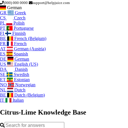
(000) 000 0000
support@helpjuice.com
German
GR
Greek
CS
Czech
PL
Polish
PT
Portuguese
FI
Finnish
BE
French (Belgium)
FR
French
AT
German (Austria)
ES
Spanish
DE
German
US
English (US)
DA
Danish
SE
Swedish
ET
Estonian
NO
Norwegian
NL
Dutch
BE
Dutch (Belgium)
IT
Italian
Citrus-Lime
Knowledge Base