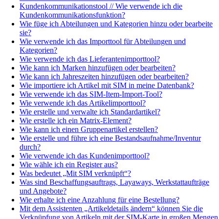
Kundenkommunikationstool // Wie verwende ich die
Kundenkommunikationsfunktion?
Wie füge ich Abteilungen und Kategorien hinzu oder bearbeite
sie?
Wie verwende ich das Importtool für Abteilungen und
Kategorien?
Wie verwende ich das Lieferantenimporttool?
Wie kann ich Marken hinzufügen oder bearbeiten?
Wie kann ich Jahreszeiten hinzufügen oder bearbeiten?
Wie importiere ich Artikel mit SIM in meine Datenbank?
Wie verwende ich das SIM-Item-Import-Tool?
Wie verwende ich das Artikelimporttool?
Wie erstelle und verwalte ich Standardartikel?
Wie erstelle ich ein Matrix-Element?
Wie kann ich einen Gruppenartikel erstellen?
Wie erstelle und führe ich eine Bestandsaufnahme/Inventur
durch?
Wie verwende ich das Kundenimporttool?
Wie wähle ich ein Register aus?
Was bedeutet „Mit SIM verknüpft“?
Was sind Beschaffungsauftrags, Layaways, Werkstattaufträge
und Angebote?
Wie erhalte ich eine Anzahlung für eine Bestellung?
Mit dem Assistenten „Artikeldetails ändern“ können Sie die
Verknüpfung von Artikeln mit der SIM-Karte in großen Mengen