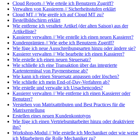
Cloud Reports // Wie erteile ich Benutzern Zugriff?
Verwalten von Kassierern // Sicherheitsstufen erklärt
Cloud MT // Wie greife ich auf Cloud MT zu?
Bestellbildschirm erklärt
Wie entferne ich veraltete Artikel (der alten Saison) aus der
Artikelliste?
Kassierer verwalten // Wie erstelle ich einen neuen Kassierer?
Kundenprämien // Wie gebe ich Benutzern Zugriff?
Wie füge ich neue Ausschreibungsarten hinzu oder ändere sie?
Kassierer verwalten // Wie bearbeite ich einen Kassierer?
Wie erstelle ich einen neuen Steuersatz?
Wie schließe ich eine Transaktion über das integrierte
Kartenterminal von Paymentsense ab?
Wie kann ich einen Steuersatz anpassen oder löschen?
Wie schließe ich mein End-of-Day-Verfahren ab?
Wie erstelle und verwalte ich Ursachencodes?
Kassierer verwalten // Wie entferne ich einen Kassierer oder
Benutzer?
Verstehen von Matrixattributen und Best Practices für die
Matrixerstellung
Erstellen eines neuen Kundenkontotyps
Wie füge ich einen Vertriebsmitarbeiter hinzu oder deaktiviere
ihn?
Workshop-Modul // Wie erstelle ich Mechaniker oder wie weise
ich Mitarbeitern die Rolle Mechaniker zu?