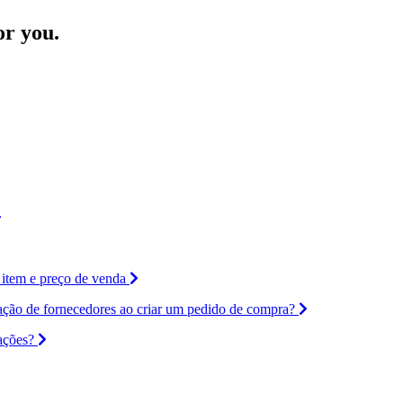
or you.
 item e preço de venda
ração de fornecedores ao criar um pedido de compra?
ações?