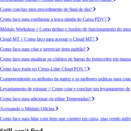
Como concluo meu procedimento de final de dia?
Como faço para configurar a troca rápida do Caixa PDV?
Módulo Workshop // Como defino o horário de funcionamento do me
Cloud MT // Como faço para acessar o Cloud MT?
Como faço para criar e gerenciar itens padrão?
Como faço para atualizar os códigos de barras do fornecedor em massa
Como faço login no Citrus-Lime Cloud POS ?
Compreendendo os atributos da matriz e as melhores práticas para cria
Levantamento de estoque // Como criar e concluir um levantamento de
Como faço para adicionar ou editar Temporadas?
Acessando o Módulo Oficina
Como faço para lidar com itens que compro em caixa, mas vendo indi