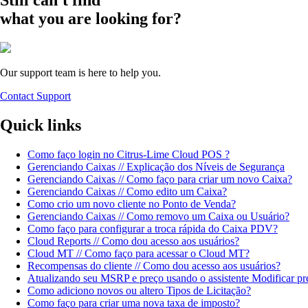
Still can't find
what you are looking for?
Our support team is here to help you.
Contact Support
Quick links
Como faço login no Citrus-Lime Cloud POS ?
Gerenciando Caixas // Explicação dos Níveis de Segurança
Gerenciando Caixas // Como faço para criar um novo Caixa?
Gerenciando Caixas // Como edito um Caixa?
Como crio um novo cliente no Ponto de Venda?
Gerenciando Caixas // Como removo um Caixa ou Usuário?
Como faço para configurar a troca rápida do Caixa PDV?
Cloud Reports // Como dou acesso aos usuários?
Cloud MT // Como faço para acessar o Cloud MT?
Recompensas do cliente // Como dou acesso aos usuários?
Atualizando seu MSRP e preço usando o assistente Modificar pr
Como adiciono novos ou altero Tipos de Licitação?
Como faço para criar uma nova taxa de imposto?