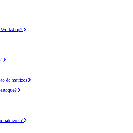
u Workshop?
?
ção de matrizes
 estoque?
vidualmente?