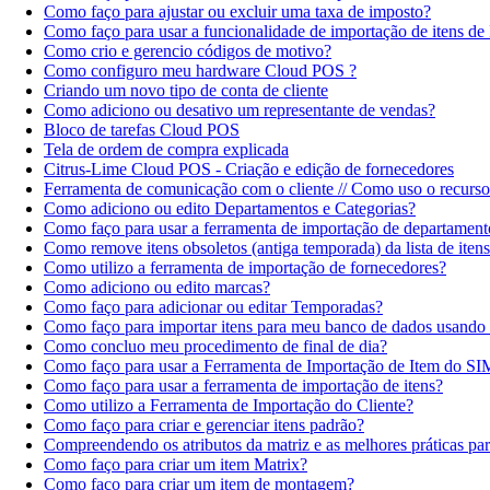
Como faço para ajustar ou excluir uma taxa de imposto?
Como faço para usar a funcionalidade de importação de itens de
Como crio e gerencio códigos de motivo?
Como configuro meu hardware Cloud POS ?
Criando um novo tipo de conta de cliente
Como adiciono ou desativo um representante de vendas?
Bloco de tarefas Cloud POS
Tela de ordem de compra explicada
Citrus-Lime Cloud POS - Criação e edição de fornecedores
Ferramenta de comunicação com o cliente // Como uso o recurs
Como adiciono ou edito Departamentos e Categorias?
Como faço para usar a ferramenta de importação de departamento
Como remove itens obsoletos (antiga temporada) da lista de iten
Como utilizo a ferramenta de importação de fornecedores?
Como adiciono ou edito marcas?
Como faço para adicionar ou editar Temporadas?
Como faço para importar itens para meu banco de dados usando
Como concluo meu procedimento de final de dia?
Como faço para usar a Ferramenta de Importação de Item do SI
Como faço para usar a ferramenta de importação de itens?
Como utilizo a Ferramenta de Importação do Cliente?
Como faço para criar e gerenciar itens padrão?
Compreendendo os atributos da matriz e as melhores práticas par
Como faço para criar um item Matrix?
Como faço para criar um item de montagem?