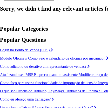
Sorry, we didn't find any relevant articles f
Popular Categories
Popular Questions
Login no Ponto de Venda (POS)
Módulo Oficina // Como vejo o calendário de oficinas por mecânico?
Como adiciono ou desativo um representante de vendas?
Atualizando seu MSRP e preço usando o assistente Modificar preço de
Como faço para usar a funcionalidade de importação de itens de Integ
O que são Ordens de Trabalho, Layaways, Trabalhos de Oficina e Cot
Como eu ofereço uma transação?
Gerenciando Caixas // Como faço para criar um novo Caixa?