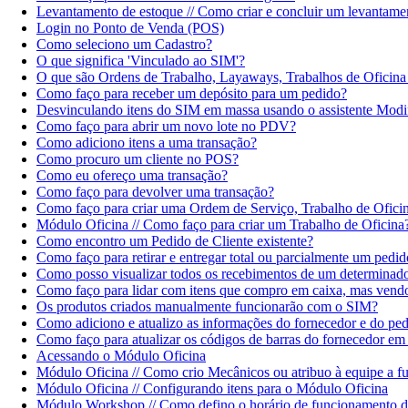
Levantamento de estoque // Como criar e concluir um levantame
Login no Ponto de Venda (POS)
Como seleciono um Cadastro?
O que significa 'Vinculado ao SIM'?
O que são Ordens de Trabalho, Layaways, Trabalhos de Oficina
Como faço para receber um depósito para um pedido?
Desvinculando itens do SIM em massa usando o assistente Modif
Como faço para abrir um novo lote no PDV?
Como adiciono itens a uma transação?
Como procuro um cliente no POS?
Como eu ofereço uma transação?
Como faço para devolver uma transação?
Como faço para criar uma Ordem de Serviço, Trabalho de Ofici
Módulo Oficina // Como faço para criar um Trabalho de Oficina
Como encontro um Pedido de Cliente existente?
Como faço para retirar e entregar total ou parcialmente um pedi
Como posso visualizar todos os recebimentos de um determinado
Como faço para lidar com itens que compro em caixa, mas vend
Os produtos criados manualmente funcionarão com o SIM?
Como adiciono e atualizo as informações do fornecedor e do pe
Como faço para atualizar os códigos de barras do fornecedor em
Acessando o Módulo Oficina
Módulo Oficina // Como crio Mecânicos ou atribuo à equipe a 
Módulo Oficina // Configurando itens para o Módulo Oficina
Módulo Workshop // Como defino o horário de funcionamento