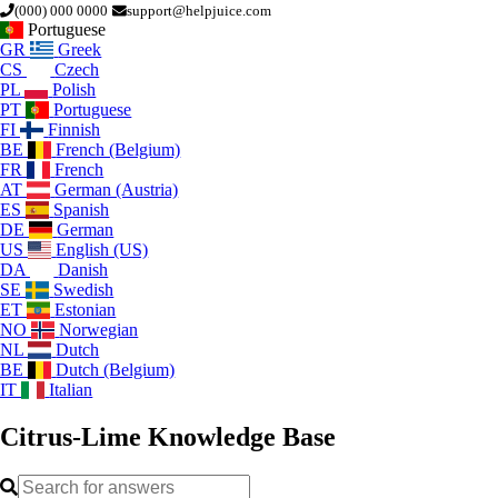
(000) 000 0000
support@helpjuice.com
Portuguese
GR
Greek
CS
Czech
PL
Polish
PT
Portuguese
FI
Finnish
BE
French (Belgium)
FR
French
AT
German (Austria)
ES
Spanish
DE
German
US
English (US)
DA
Danish
SE
Swedish
ET
Estonian
NO
Norwegian
NL
Dutch
BE
Dutch (Belgium)
IT
Italian
Citrus-Lime
Knowledge Base