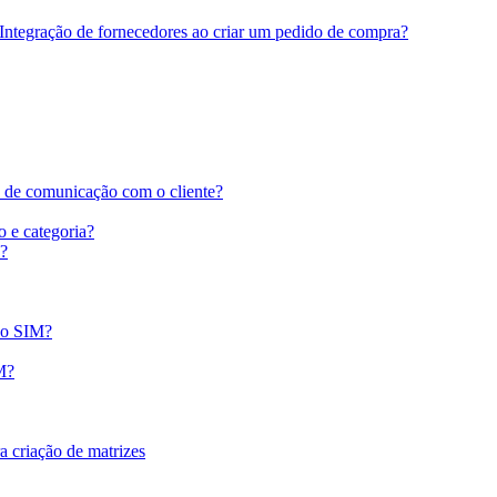
 Integração de fornecedores ao criar um pedido de compra?
o de comunicação com o cliente?
 e categoria?
s?
 o SIM?
M?
a criação de matrizes