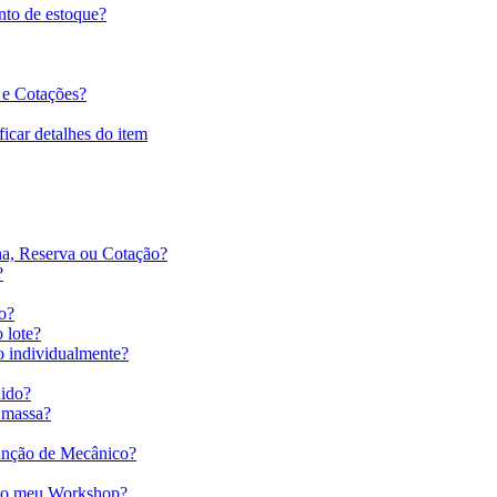
nto de estoque?
 e Cotações?
icar detalhes do item
na, Reserva ou Cotação?
?
do?
 lote?
o individualmente?
dido?
 massa?
função de Mecânico?
 do meu Workshop?